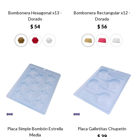
Bombonera Hexagonal x13 -
Bombonera Rectangular x12 -
Dorado
Dorada
$
54
$
56
Placa Simple Bombón Estrella
Placa Galletitas Chupetin
Media
$
39