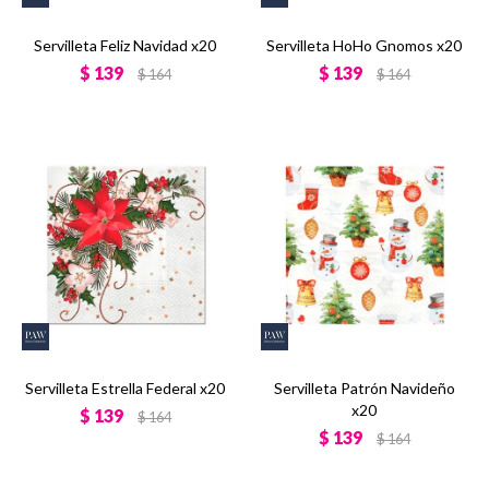
Servilleta Feliz Navidad x20
Servilleta HoHo Gnomos x20
$
139
$
139
$
164
$
164
Servilleta Estrella Federal x20
Servilleta Patrón Navideño
x20
$
139
$
164
$
139
$
164