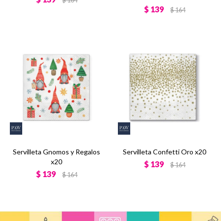
$
164
$
139
$
164
Servilleta Gnomos y Regalos
Servilleta Confetti Oro x20
x20
$
139
$
164
$
139
$
164