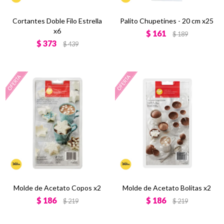
Cortantes Doble Filo Estrella
Palito Chupetines - 20 cm x25
x6
$
161
$
189
$
373
$
439
Molde de Acetato Copos x2
Molde de Acetato Bolitas x2
$
186
$
186
$
219
$
219