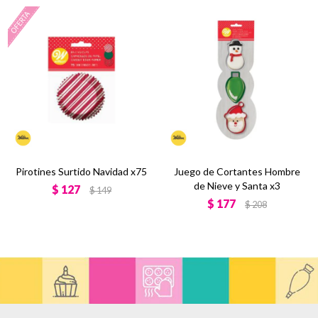
Pirotines Surtido Navidad x75
Juego de Cortantes Hombre
de Nieve y Santa x3
$
127
$
149
$
177
$
208