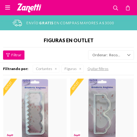

FIGURAS EN OUTLET
Recomendados
Filtrando por:
Cortantes
Figuras
Quitar filtros