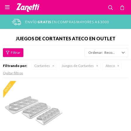

JUEGOS DE CORTANTES ATECO EN OUTLET
Recomendados
Filtrando por:
Cortantes
Juegos de Cortantes
Ateco
Quitar filtros