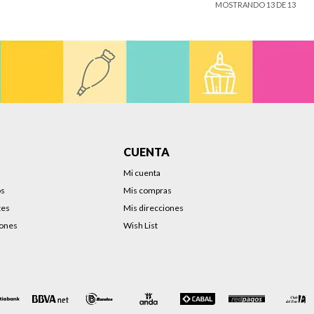
MOSTRANDO
13
DE
13
CUENTA
Mi cuenta
os
Mis compras
tes
Mis direcciones
iones
Wish List