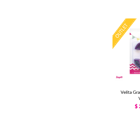
Velita Gr
$