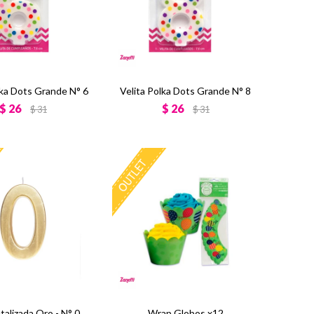
lka Dots Grande N° 6
Velita Polka Dots Grande N° 8
$
26
$
26
$
31
$
31
talizada Oro - N° 0
Wrap Globos x12