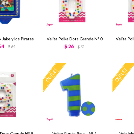
 Jake y los Piratas
Velita Polka Dots Grande N° 0
Velita Po
54
$
26
$
64
$
31
a Dots Grande N° 9
Velita Punto Raya - N° 1
Vela Me