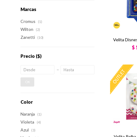
Marcas
Cromus
(1)
Wilton
(2)
Zanetti
(10)
Velita Disney
$
Precio
($)
OK
Color
Naranja
(1)
Violeta
(4)
Azul
(3)
Velita Polk