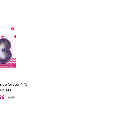
ande Glitter N°3
Violeta
26
$
31