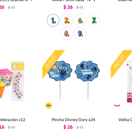
26
$
26
$
31
$
31
lebración x12
Pincho Disney Dory x24
Velita 
16
$
26
$
19
$
31