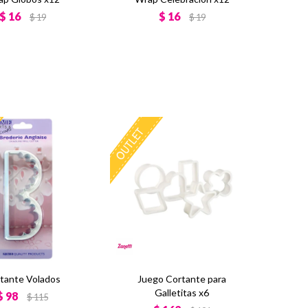
$
16
$
16
$
19
$
19
tante Volados
Juego Cortante para
Galletitas x6
$
98
$
115