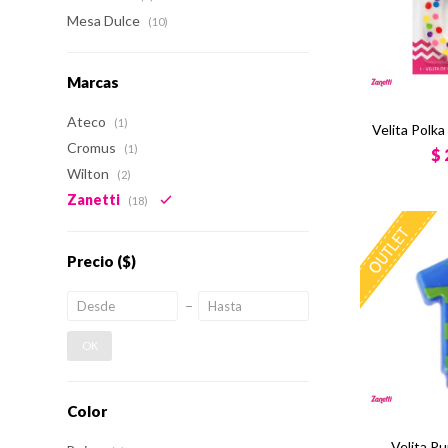
Mesa Dulce
(10)
Marcas
Ateco
(1)
Velita Polk
Cromus
(1)
$
Wilton
(2)
Zanetti
(18)
Precio
($)
OK
Color
Velita Pu