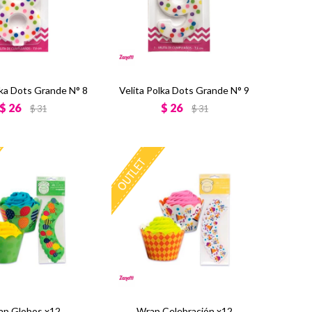
lka Dots Grande N° 8
Velita Polka Dots Grande N° 9
$
26
$
26
$
31
$
31
ap Globos x12
Wrap Celebración x12