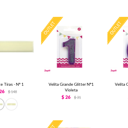
e Tiras - N° 1
Velita Grande Glitter N°1
Velita 
Violeta
26
$
148
$
26
$
31