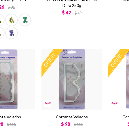
Dora 250g
26
$
31
$
42
$
49
nte Volados
Cortante Volados
Cor
98
$
98
$
115
$
115