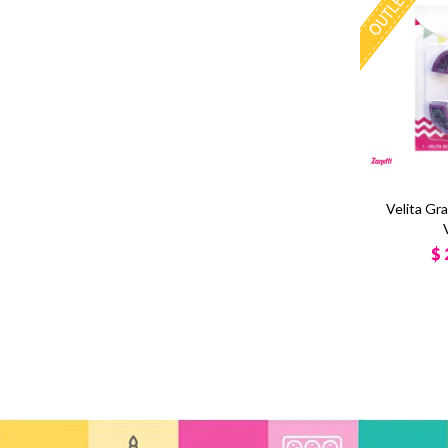
Velita Gr
$