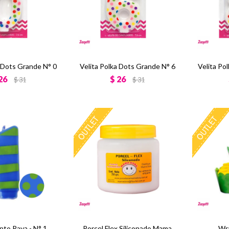
a Dots Grande N° 0
Velita Polka Dots Grande N° 6
Velita Po
26
$
26
$
31
$
31
nto Raya - N° 1
Porcel Flex Siliconado Mama
Wr