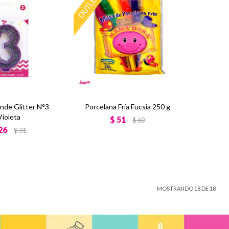
ande Glitter N°3
Porcelana Fría Fucsia 250 g
Violeta
$
51
$
60
26
$
31
MOSTRANDO
18
DE
18