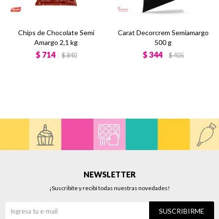
Chips de Chocolate Semi
Carat Decorcrem Semiamargo
Amargo 2,1 kg
500 g
$
714
$
344
$
840
$
405
NEWSLETTER
¡Suscribite y recibí todas nuestras novedades!
SUSCRIBIRME