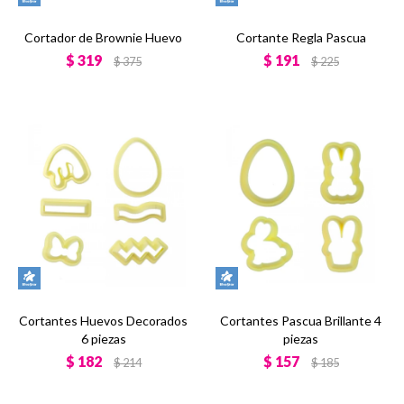
Cortador de Brownie Huevo
Cortante Regla Pascua
$
319
$
191
$
375
$
225
Cortantes Huevos Decorados
Cortantes Pascua Brillante 4
6 piezas
piezas
$
182
$
157
$
214
$
185