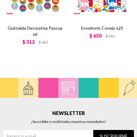
Guirnalda Decorativa Pascua
Envoltorio Conejo x25
x6
$
650
$
765
$
312
$
367
NEWSLETTER
¡Suscribite y recibí todas nuestras novedades!
SUSCRIBIRME