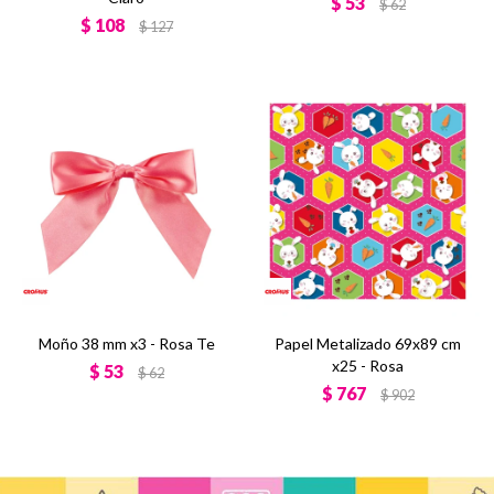
$
53
$
62
$
108
$
127
Moño 38 mm x3 - Rosa Te
Papel Metalizado 69x89 cm
x25 - Rosa
$
53
$
62
$
767
$
902