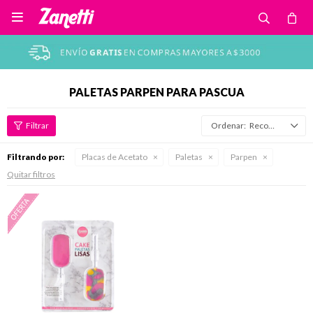

PALETAS PARPEN PARA PASCUA
Recomendados
Filtrando por:
Placas de Acetato
Paletas
Parpen
Quitar filtros