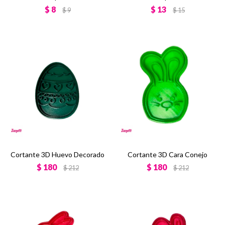
$
8
$
13
$
9
$
15
Cortante 3D Huevo Decorado
Cortante 3D Cara Conejo
$
180
$
180
$
212
$
212