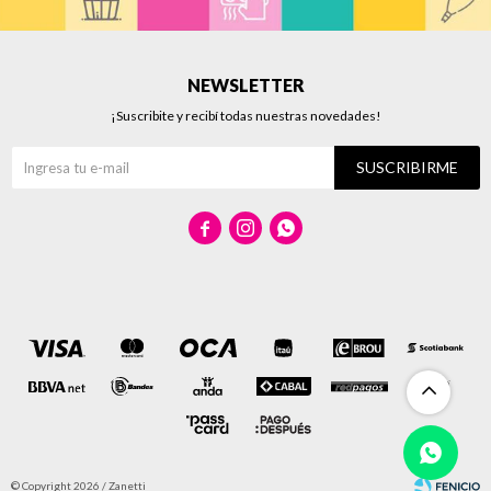
NEWSLETTER
¡Suscribite y recibí todas nuestras novedades!
SUSCRIBIRME



© Copyright 2026 / Zanetti