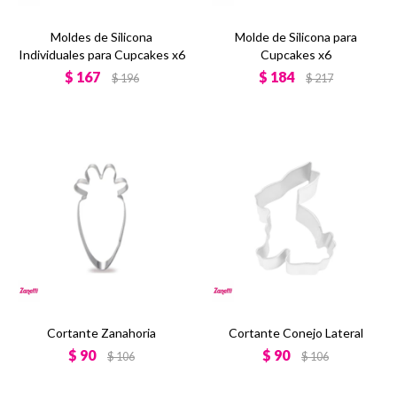
Moldes de Silicona
Molde de Silicona para
Individuales para Cupcakes x6
Cupcakes x6
$
167
$
184
$
196
$
217
Cortante Zanahoria
Cortante Conejo Lateral
$
90
$
90
$
106
$
106