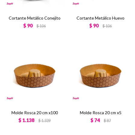
Cortante Metálico Conejito
Cortante Metálico Huevo
$
90
$
90
$
106
$
106
Molde Rosca 20 cm x100
Molde Rosca 20 cm x5
$
1.138
$
74
$
1.339
$
87