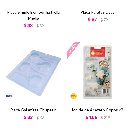
Placa Simple Bombón Estrella
Placa Paletas Lisas
Media
$
67
$
79
$
33
$
39
Placa Galletitas Chupetin
Molde de Acetato Copos x2
$
33
$
186
$
39
$
219