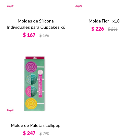
Moldes de Silicona
Molde Flor - x18
Individuales para Cupcakes x6
$
226
$
266
$
167
$
196
Molde de Paletas Lollipop
$
247
$
290