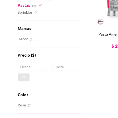
Pastas
(2)
Sprinkles
(4)
Marcas
Pasta Ameri
Decor
(2)
$
2
Precio
($)
OK
Color
Rosa
(2)