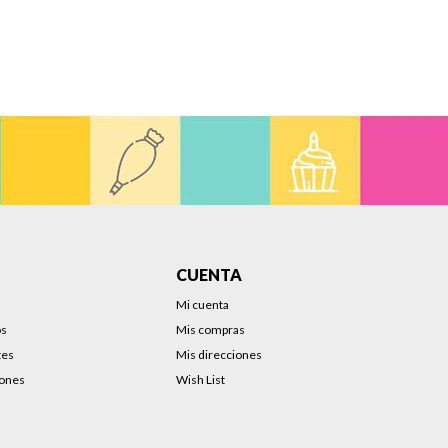
CUENTA
Mi cuenta
os
Mis compras
tes
Mis direcciones
iones
Wish List