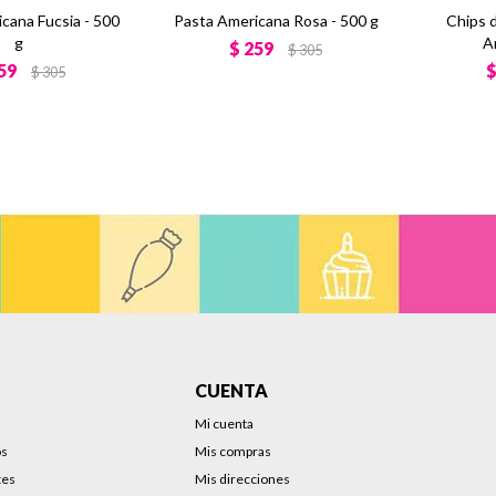
cana Fucsia - 500
Pasta Americana Rosa - 500 g
Chips 
g
A
$
259
$
305
59
$
305
CUENTA
Mi cuenta
os
Mis compras
tes
Mis direcciones