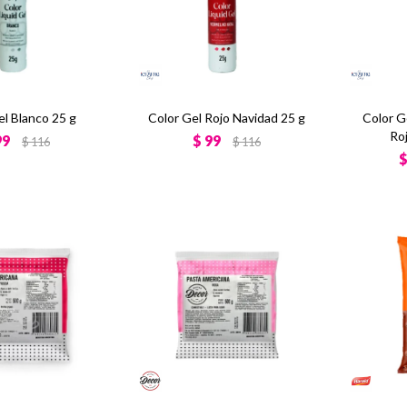
el Blanco 25 g
Color Gel Rojo Navidad 25 g
Color 
Roj
99
$
99
$
116
$
116