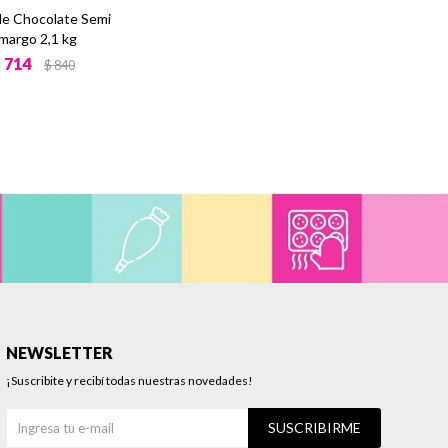
de Chocolate Semi
margo 2,1 kg
$
714
$
840
NEWSLETTER
¡Suscribite y recibí todas nuestras novedades!
SUSCRIBIRME