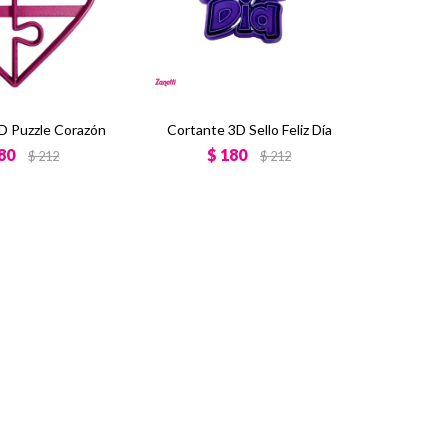
D Puzzle Corazón
Cortante 3D Sello Feliz Día
80
$
180
$
212
$
212