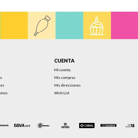
CUENTA
Mi cuenta
os
Mis compras
tes
Mis direcciones
iones
Wish List