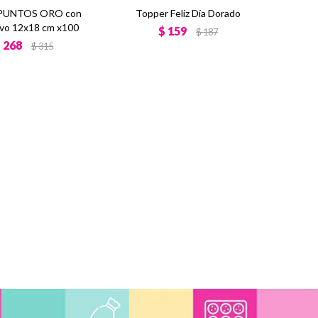
 PUNTOS ORO con
Topper Feliz Día Dorado
vo 12x18 cm x100
$
159
$
187
$
268
$
315