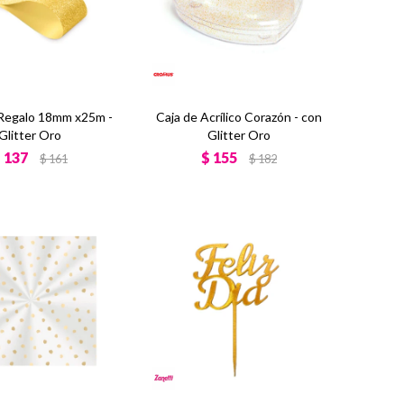
 Regalo 18mm x25m -
Caja de Acrílico Corazón - con
Glitter Oro
Glitter Oro
$
137
$
155
$
161
$
182