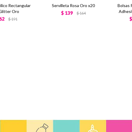
ílico Rectangular
Servilleta Rosa Oro x20
Bolsas
Glitter Oro
Adhesi
$
139
$
164
62
$
191