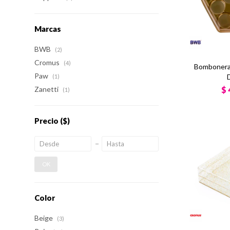
Marcas
BWB
(2)
Cromus
(4)
Bombonera 
Paw
(1)
$
Zanetti
(1)
Precio
($)
OK
Color
Beige
(3)