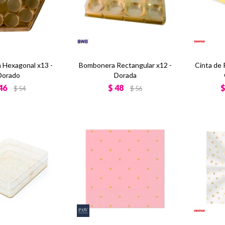
Hexagonal x13 -
Bombonera Rectangular x12 -
Cinta de
Dorado
Dorada
46
$
48
$
54
$
56