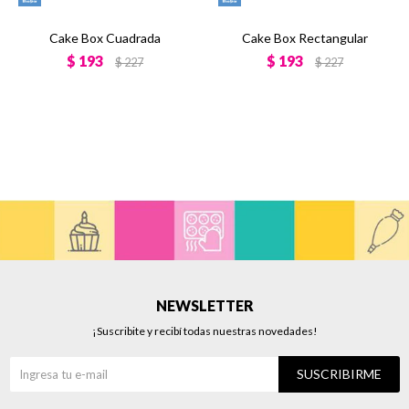
Cake Box Cuadrada
Cake Box Rectangular
$
193
$
193
$
227
$
227
NEWSLETTER
¡Suscribite y recibí todas nuestras novedades!
SUSCRIBIRME