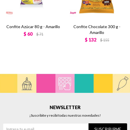
Confite Azúcar 80 g - Amarillo
Confite Chocolate 300 g -
Amarillo
$
60
$
71
$
132
$
155
NEWSLETTER
¡Suscribite y recibí todas nuestras novedades!
SUSCRIBIRME