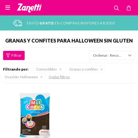

GRANAS Y CONFITES PARA HALLOWEEN SIN GLUTEN
Recomendados
Filtrando por:
Comestibles
Granas y confites
Ocasión:
Halloween
Quitar filtros