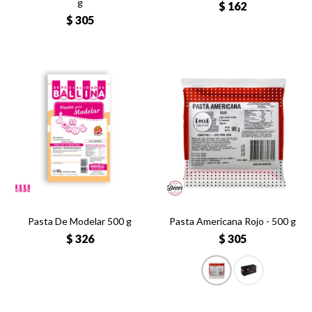
g
$
162
$
305
Pasta De Modelar 500 g
Pasta Americana Rojo - 500 g
$
326
$
305