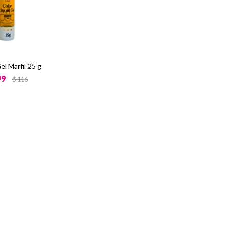
el Marfil 25 g
99
$
116