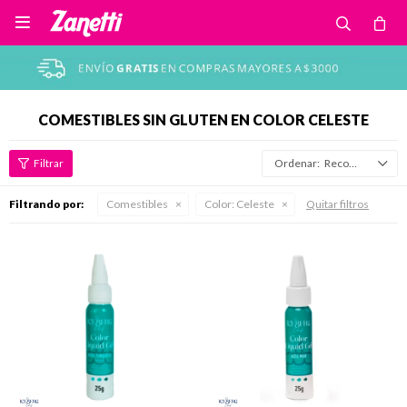

COMESTIBLES SIN GLUTEN EN COLOR CELESTE
Recomendados
Filtrando por:
Comestibles
Color:
Celeste
Quitar filtros