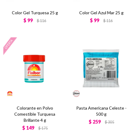
Color Gel Turquesa 25 g
Color Gel Azul Mar 25 g
$
99
$
99
$
116
$
116
Colorante en Polvo
Pasta Americana Celeste -
Comestible Turquesa
500 g
Brillante 4 g
$
259
$
305
$
149
$
175