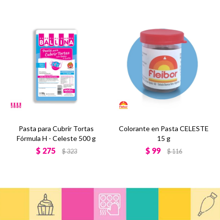
Pasta para Cubrir Tortas
Colorante en Pasta CELESTE
Fórmula H - Celeste 500 g
15 g
$
275
$
99
$
323
$
116