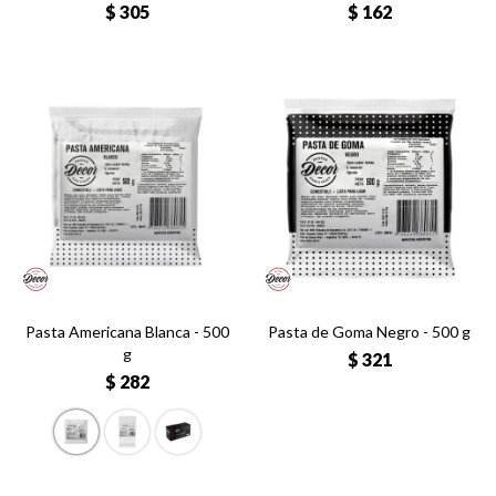
$
305
$
162
Pasta Americana Blanca - 500
Pasta de Goma Negro - 500 g
g
$
321
$
282