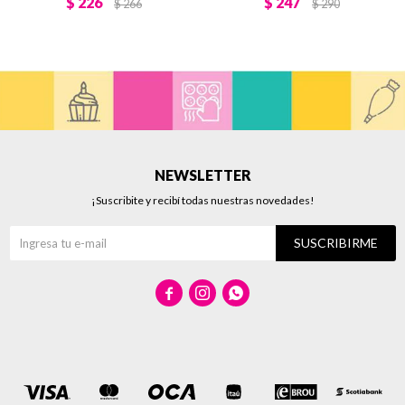
$
226
$
247
$
266
$
290
NEWSLETTER
¡Suscribite y recibí todas nuestras novedades!
SUSCRIBIRME


