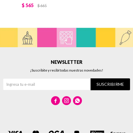
$
565
$
665
NEWSLETTER
¡Suscribite y recibí todas nuestras novedades!
SUSCRIBIRME


