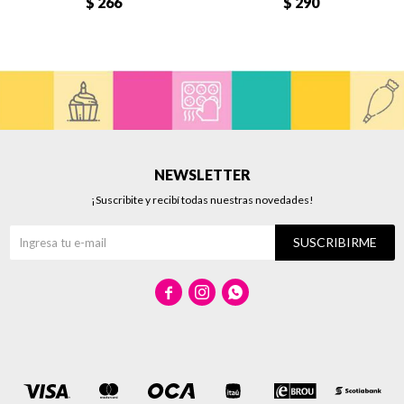
$
266
$
290
NEWSLETTER
¡Suscribite y recibí todas nuestras novedades!
SUSCRIBIRME


