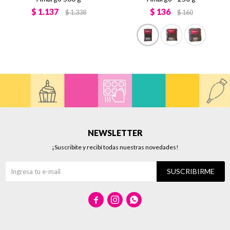
$
1.137
$
136
$
1.338
$
160
NEWSLETTER
¡Suscribite y recibí todas nuestras novedades!
SUSCRIBIRME


