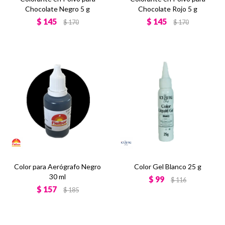
Chocolate Negro 5 g
Chocolate Rojo 5 g
$
145
$
145
$
170
$
170
Color para Aerógrafo Negro
Color Gel Blanco 25 g
30 ml
$
99
$
116
$
157
$
185