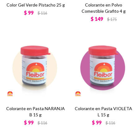
Color Gel Verde Pistacho 25 g
Colorante en Polvo
Comestible Grafito 4 g
$
99
$
116
$
149
$
175
Colorante en Pasta NARANJA
Colorante en Pasta VIOLETA
B 15 g
L 15 g
$
99
$
99
$
116
$
116