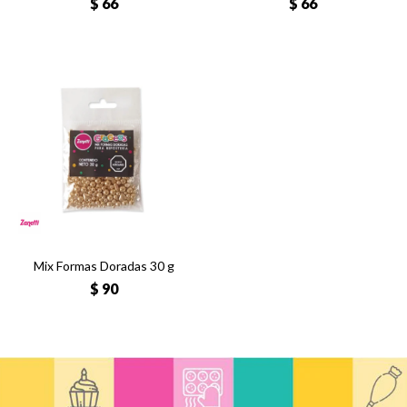
$
66
$
66
Mix Formas Doradas 30 g
$
90