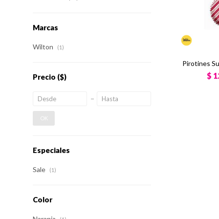
Marcas
Wilton
(1)
Pirotines S
$
1
Precio
($)
OK
Especiales
Sale
(1)
Color
Naranja