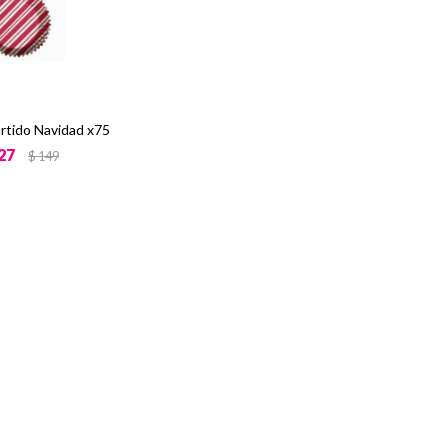
urtido Navidad x75
27
$
149