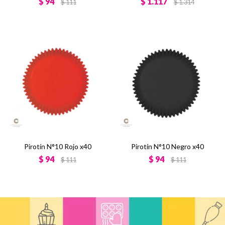
$
94
$
1.117
$
111
$
1.314
Pirotín N°10 Rojo x40
Pirotín N°10 Negro x40
$
94
$
94
$
111
$
111