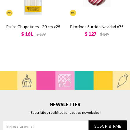
Palito Chupetines - 20 cm x25
Pirotines Surtido Navidad x75
$
161
$
127
$
189
$
149
NEWSLETTER
¡Suscribite y recibí todas nuestras novedades!
SUSCRIBIRME