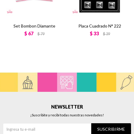
Set Bombon Diamante
Placa Cuadrado N° 222
$
67
$
33
$
79
$
39
NEWSLETTER
¡Suscribite y recibí todas nuestras novedades!
SUSCRIBIRME