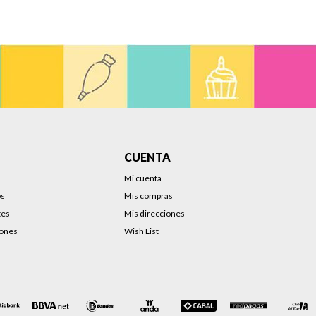
CUENTA
Mi cuenta
os
Mis compras
tes
Mis direcciones
iones
Wish List