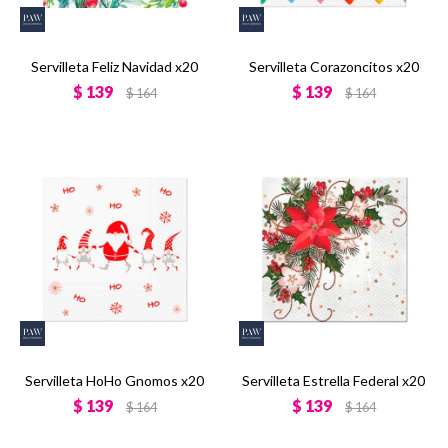
Servilleta Feliz Navidad x20
Servilleta Corazoncitos x20
$
139
$
139
$
164
$
164
Servilleta HoHo Gnomos x20
Servilleta Estrella Federal x20
$
139
$
139
$
164
$
164