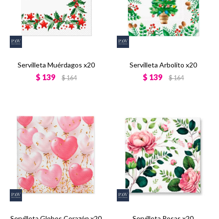
Servilleta Muérdagos x20
Servilleta Arbolito x20
$
139
$
139
$
164
$
164
Servilleta Globos Corazón x20
Servilleta Rosas x20