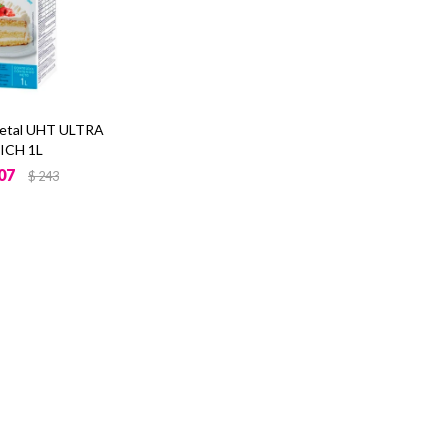
etal UHT ULTRA
ICH 1L
07
$
243