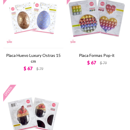
Placa Huevo Luxury Ostras 15
Placa Formas Pop-it
cm
$
67
$
79
$
67
$
79