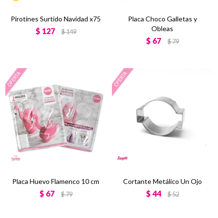
Pirotines Surtido Navidad x75
Placa Choco Galletas y
Obleas
$
127
$
149
$
67
$
79
Placa Huevo Flamenco 10 cm
Cortante Metálico Un Ojo
$
67
$
44
$
79
$
52