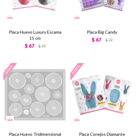
Placa Huevo Luxury Escama
Placa Big Candy
15 cm
$
67
$
79
$
67
$
79
Placa Huevo Tridimensional
Placa Conejos Diamante