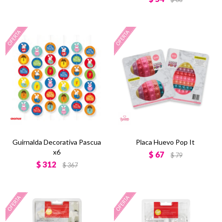
Guirnalda Decorativa Pascua
Placa Huevo Pop It
x6
$
67
$
79
$
312
$
367