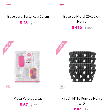
Base para Torta Roja 25 cm
Base de Metal 25x22 cm
Negro
$
23
$
27
$
496
$
583
Placa Paletas Lisas
Pirotín N°10 Puntos Negro
x40
$
67
$
79
$
54
$
63