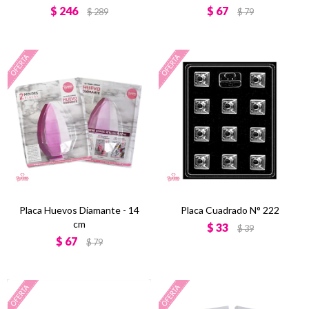
$
246
$
67
$
289
$
79
Placa Huevos Diamante - 14
Placa Cuadrado N° 222
cm
$
33
$
39
$
67
$
79