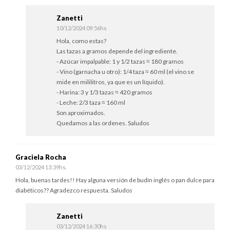
Zanetti
10/12/2024 09:56hs
Hola, como estas?
Las tazas a gramos depende del ingrediente.
- Azúcar impalpable: 1 y 1/2 tazas ≈ 180 gramos
- Vino (garnacha u otro): 1/4 taza ≈ 60 ml (el vino se
mide en mililitros, ya que es un líquido).
- Harina: 3 y 1/3 tazas ≈ 420 gramos
- Leche: 2/3 taza ≈ 160 ml
Son aproximados.
Quedamos a las ordenes. Saludos
Graciela Rocha
03/12/2024 13:39hs.
Hola, buenas tardes!! Hay alguna versión de budín inglés o pan dulce para
diabéticos?? Agradezco respuesta. Saludos
Zanetti
03/12/2024 16:30hs