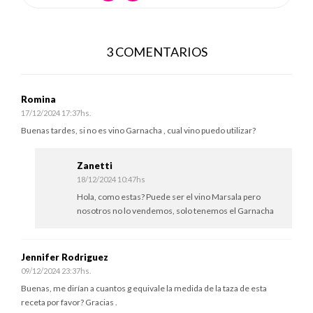
3 COMENTARIOS
Romina
17/12/2024 17:37hs.
Buenas tardes, si no es vino Garnacha , cual vino puedo utilizar?
Zanetti
18/12/2024 10:47hs
Hola, como estas? Puede ser el vino Marsala pero
nosotros no lo vendemos, solo tenemos el Garnacha
Jennifer Rodriguez
09/12/2024 23:37hs.
Buenas, me dirían a cuantos g equivale la medida de la taza de esta
receta por favor? Gracias .