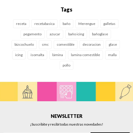
Tags
receta
recetabasica
baño
Merengue
galletas
pegamento
azucar
baño icing
bañoglase
bizcochuelo
cmc
comestible
decoracion
glase
icing
isomalta
lámina
lamina comestible
malla
pollo
NEWSLETTER
¡Suscribite y recibí todas nuestras novedades!