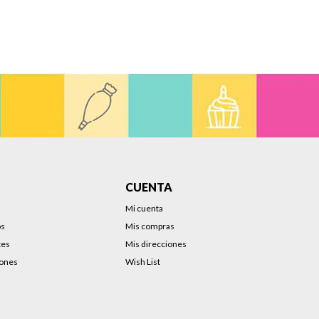
CUENTA
Mi cuenta
os
Mis compras
tes
Mis direcciones
iones
Wish List