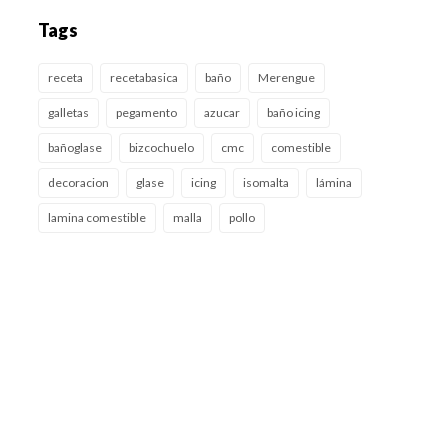
Tags
receta
recetabasica
baño
Merengue
galletas
pegamento
azucar
baño icing
bañoglase
bizcochuelo
cmc
comestible
decoracion
glase
icing
isomalta
lámina
lamina comestible
malla
pollo