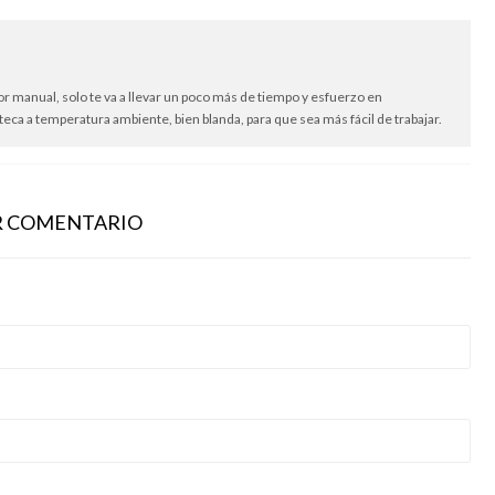
or manual, solo te va a llevar un poco más de tiempo y esfuerzo en
eca a temperatura ambiente, bien blanda, para que sea más fácil de trabajar.
R COMENTARIO