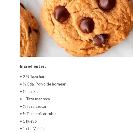
Ingredientes:
• 2 ¼ Taza harina
• ¾ Cda. Polvo de hornear
• ½ cta. Sal
• 1 Taza manteca
• ½ Taza azúcar
• ½ Taza azúcar rubia
• 1 huevo
• 1 cta. Vainilla