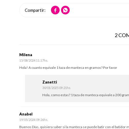


2 CO
Milena
15/08/2024 11:17hs.
Hola! A cuanto equivale 1 taza de manteca en gramos? Por favor
Zanetti
30/01/2025 09:21hs
Hola, como estas? 1 taza de manteca equivale a 200 gra
Anabel
19/05/2024 09:26hs.
Buenos Días, quisiera saber si la manteca se puede batir con el batidor m