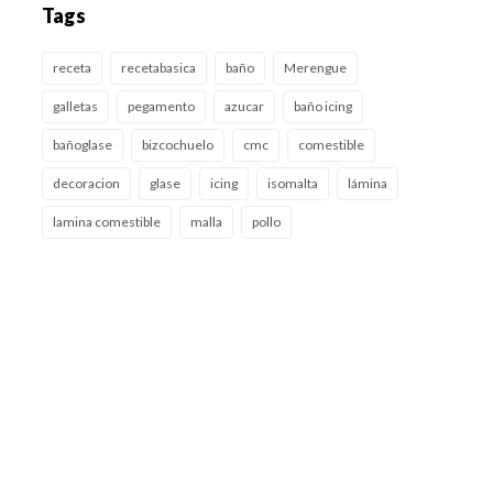
Tags
receta
recetabasica
baño
Merengue
galletas
pegamento
azucar
baño icing
bañoglase
bizcochuelo
cmc
comestible
decoracion
glase
icing
isomalta
lámina
lamina comestible
malla
pollo