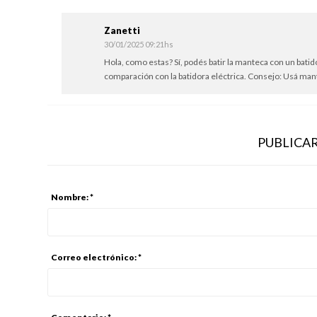
Zanetti
30/01/2025 09:21hs
Hola, como estas? Sí, podés batir la manteca con un batid
comparación con la batidora eléctrica. Consejo: Usá mant
PUBLICA
Nombre: *
Correo electrónico: *