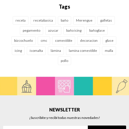
Tags
receta
recetabasica
baño
Merengue
galletas
pegamento
azucar
baño icing
bañoglase
bizcochuelo
cmc
comestible
decoracion
glase
icing
isomalta
lámina
lamina comestible
malla
pollo
NEWSLETTER
¡Suscribite y recibí todas nuestras novedades!