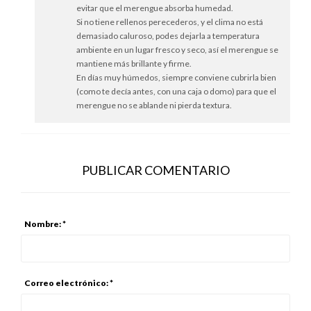
evitar que el merengue absorba humedad.
Si no tiene rellenos perecederos, y el clima no está
demasiado caluroso, podes dejarla a temperatura
ambiente en un lugar fresco y seco, así el merengue se
mantiene más brillante y firme.
En días muy húmedos, siempre conviene cubrirla bien
(como te decía antes, con una caja o domo) para que el
merengue no se ablande ni pierda textura.
PUBLICAR COMENTARIO
Nombre: *
Correo electrónico: *