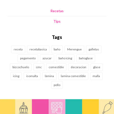
Recetas
Tips
Tags
receta
recetabasica
baño
Merengue
galletas
pegamento
azucar
baño icing
bañoglase
bizcochuelo
cmc
comestible
decoracion
glase
icing
isomalta
lámina
lamina comestible
malla
pollo