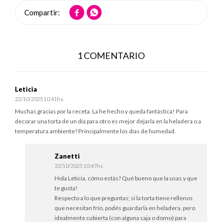


1 COMENTARIO
Leticia
22/10/2025 10:41hs.
Muchas gracias por la receta. La he hecho y queda fantástica! Para
decorar una torta de un día para otro es mejor dejarla en la heladera o a
temperatura ambiente? Principalmente los días de humedad.
Zanetti
22/10/2025 10:47hs
Hola Leticia, cómo estás? Qué bueno que la usas y que
te gusta!
Respecto a lo que preguntas; si la torta tiene rellenos
que necesitan frío, podés guardarla en heladera, pero
idealmente cubierta (con alguna caja o domo) para