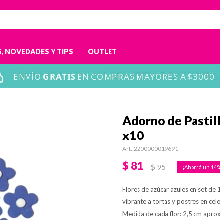
, NOVEDADES Y TIPS
OUTLET
Adorno de Pastil
x10
2200000019691
$
81
$
95
14
Flores de azúcar azules en set de 
vibrante a tortas y postres en cel
Medida de cada flor: 2,5 cm aprox