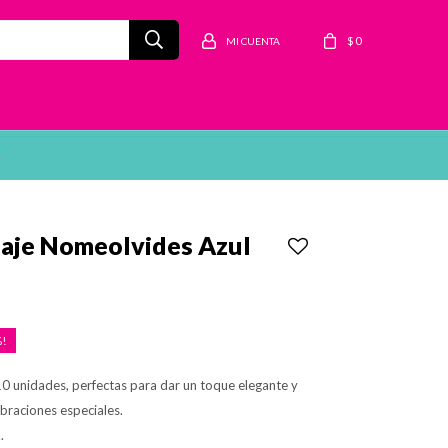
$
0
laje Nomeolvides Azul
10 unidades, perfectas para dar un toque elegante y
ebraciones especiales.
.