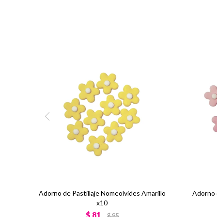
Adorno de Pastillaje Nomeolvides Amarillo
Adorno 
x10
$
81
$
95