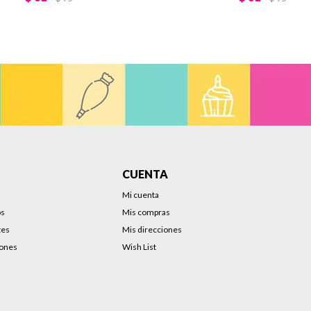
CUENTA
Mi cuenta
os
Mis compras
tes
Mis direcciones
iones
Wish List