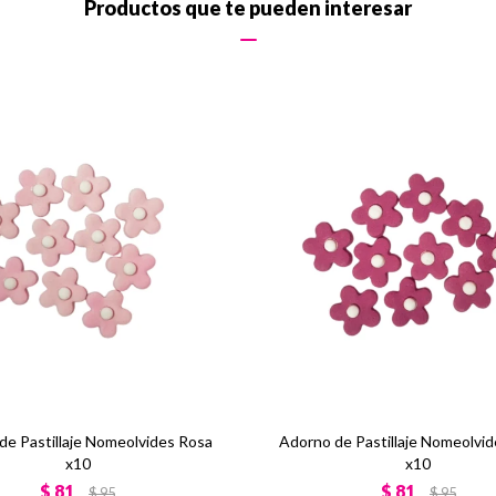
Productos que te pueden interesar
de Pastillaje Nomeolvides Rosa
Adorno de Pastillaje Nomeolvid
x10
x10
$
81
$
81
$
95
$
95