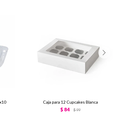
 x10
Caja para 12 Cupcakes Blanca
$
84
$
99