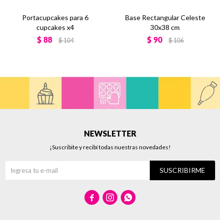
Portacupcakes para 6
Base Rectangular Celeste
cupcakes x4
30x38 cm
$
88
$
90
$
104
$
106
NEWSLETTER
¡Suscribite y recibí todas nuestras novedades!
SUSCRIBIRME


