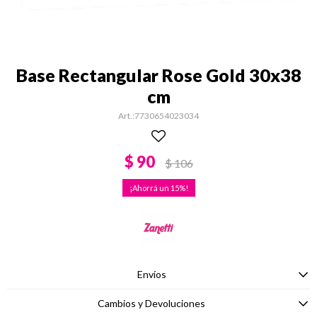
Base Rectangular Rose Gold 30x38
cm
7730654023034
$
90
$
106
15
Envíos
Cambios y Devoluciones