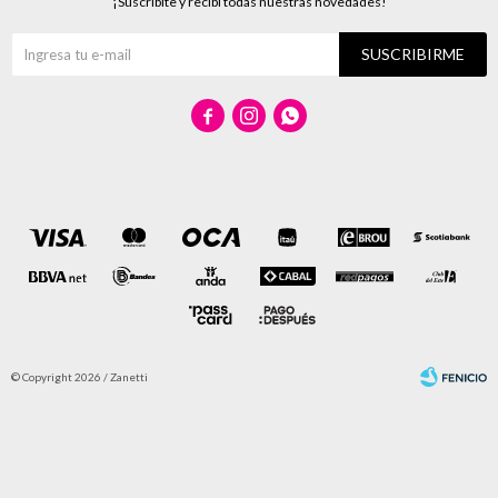
¡Suscribite y recibí todas nuestras novedades!
SUSCRIBIRME



© Copyright 2026 / Zanetti