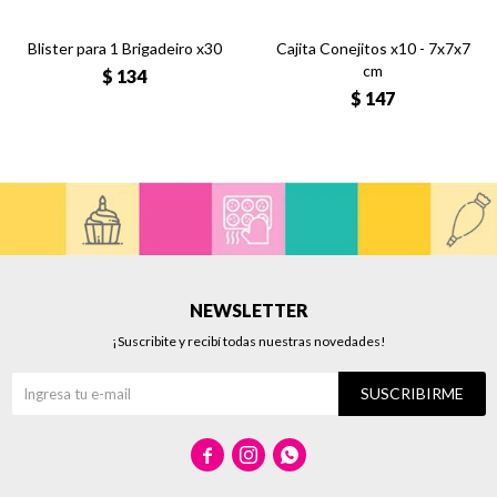
Blister para 1 Brigadeiro x30
Cajita Conejitos x10 - 7x7x7
cm
$
134
$
147
NEWSLETTER
¡Suscribite y recibí todas nuestras novedades!
SUSCRIBIRME


